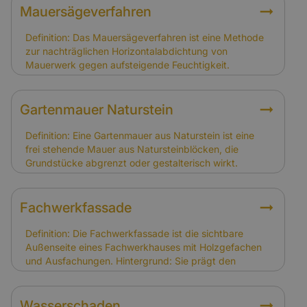
Mauersägeverfahren
Definition: Das Mauersägeverfahren ist eine Methode
zur nachträglichen Horizontalabdichtung von
Mauerwerk gegen aufsteigende Feuchtigkeit.
Hintergrund: Dabei wird das Mauerwerk
eingeschnitten und eine Sperre eingebracht. Es wird
häufig bei Alt- und Fachwerkhäusern angewandt, um
Gartenmauer Naturstein
Feuchtigkeitsschäden zu verhindern. Relevanz für
Versicherung: Schäden durch aufsteigende
Definition: Eine Gartenmauer aus Naturstein ist eine
Feuchtigkeit gelten als Instandhaltungsproblem und
frei stehende Mauer aus Natursteinblöcken, die
sind nicht gedeckt. Das Mauersägeverfahren ist eine
Grundstücke abgrenzt oder gestalterisch wirkt.
vorbeugende Maßnahme, die Folgeschäden
Hintergrund: Natursteinmauern sind langlebig und
verhindern soll.
passen optisch zu vielen Fachwerkhäusern. Sie
können jedoch durch Frost, Setzungen oder
Fachwerkfassade
Wurzeldruck beschädigt werden. Relevanz für
Versicherung: Gartenmauern sind nicht automatisch im
Definition: Die Fachwerkfassade ist die sichtbare
Versicherungsschutz enthalten. Eigentümer sollten
Außenseite eines Fachwerkhauses mit Holzgefachen
prüfen, ob Nebengebäude und Außenanlagen in die
und Ausfachungen. Hintergrund: Sie prägt den
Gebäudeversicherung eingeschlossen sind.
Charakter des Gebäudes und muss regelmäßig
gepflegt werden. Schäden entstehen oft durch
Witterung, Feuchtigkeit oder Schädlingsbefall.
Wasserschaden