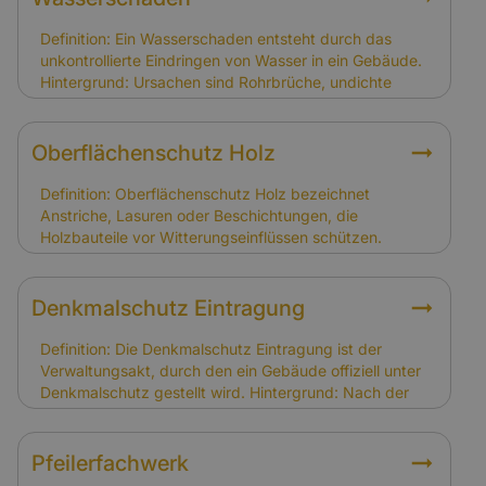
Relevanz für Versicherung: Schäden durch Witterung
und Abnutzung sind nicht gedeckt. Schäden infolge
Definition: Ein Wasserschaden entsteht durch das
von Sturm, Hagel oder Brand sind versichert.
unkontrollierte Eindringen von Wasser in ein Gebäude.
Hintergrund: Ursachen sind Rohrbrüche, undichte
Dächer oder Hochwasser. Bei Fachwerkhäusern
können Wasserschäden gravierende Folgen haben, da
Holz und Lehm stark betroffen sind. Relevanz für
Oberflächenschutz Holz
Versicherung: Wasserschäden durch Leitungswasser,
Sturm oder Hagel sind gedeckt. Schäden durch
Definition: Oberflächenschutz Holz bezeichnet
Grundwasser oder fehlende Abdichtungen sind nur mit
Anstriche, Lasuren oder Beschichtungen, die
Elementarversicherung abgesichert.
Holzbauteile vor Witterungseinflüssen schützen.
Hintergrund: In Fachwerkhäusern dient er dem Erhalt
der tragenden Holzkonstruktion und der optischen
Gestaltung. Regelmäßige Pflege ist notwendig, um
Denkmalschutz Eintragung
Schäden zu vermeiden. Relevanz für Versicherung:
Schäden durch fehlenden Oberflächenschutz gelten
Definition: Die Denkmalschutz Eintragung ist der
als Instandhaltungsproblem. Schäden durch Sturm
Verwaltungsakt, durch den ein Gebäude offiziell unter
oder Feuer sind hingegen gedeckt.
Denkmalschutz gestellt wird. Hintergrund: Nach der
Eintragung gelten spezielle Auflagen für Sanierung,
Umbau und Nutzung. Eigentümer müssen diese
Auflagen beachten. Relevanz für Versicherung: Die
Pfeilerfachwerk
Eintragung erhöht in der Regel den