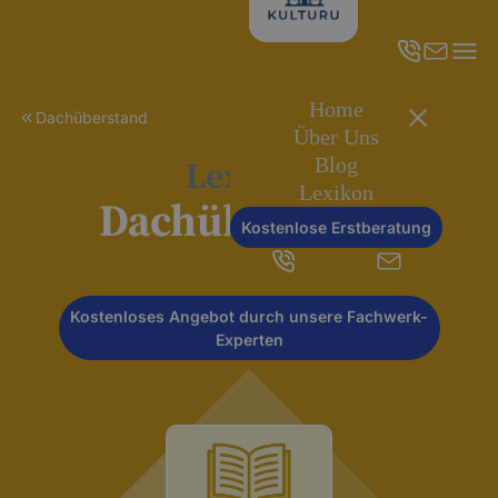
Home
Dachüberstand
Über Uns
Lexikon
Blog
Lexikon
Dachüberstand
Kostenlose Erstberatung
Kostenloses Angebot durch unsere Fachwerk-
Experten