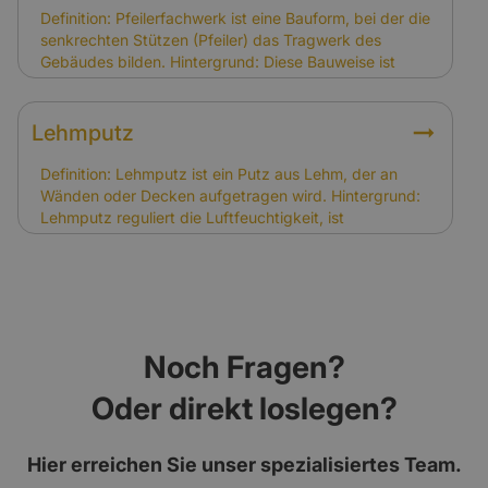
Versicherungsbedarf, da Wiederherstellungen
Definition: Pfeilerfachwerk ist eine Bauform, bei der die
aufwändiger sind. Versicherer berücksichtigen dies
senkrechten Stützen (Pfeiler) das Tragwerk des
bei der Kalkulation der Prämien.
Gebäudes bilden. Hintergrund: Diese Bauweise ist
besonders stabil und findet sich in historischen Bauten
wie Scheunen oder Stadthäusern. Sie erfordert
handwerkliche Spezialkenntnisse. Relevanz für
Lehmputz
Versicherung: Pfeilerfachwerk kann die
Sanierungskosten erhöhen, was bei der Kalkulation
Definition: Lehmputz ist ein Putz aus Lehm, der an
der Versicherungssumme berücksichtigt werden
Wänden oder Decken aufgetragen wird. Hintergrund:
muss.
Lehmputz reguliert die Luftfeuchtigkeit, ist
diffusionsoffen und trägt zu einem gesunden
Raumklima bei. In Fachwerkhäusern ist er ein
traditionelles und bewährtes Baumaterial. Relevanz für
Versicherung: Schäden durch Abnutzung oder Risse
im Lehmputz sind nicht gedeckt. Schäden infolge von
Brand, Sturm oder Leitungswasser können jedoch
Noch Fragen?
versichert sein.
Oder direkt loslegen?
Hier erreichen Sie unser spezialisiertes Team.