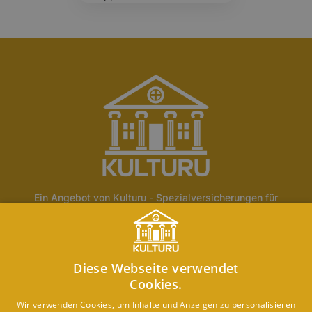
Ein Angebot von Kulturu - Spezialversicherungen für
Fachwerk und historische Gebäude.
Home
Über Uns
Blog
Lexikon
Kontakt
Diese Webseite verwendet
Erstinformation
Haftungsausschluss
Impressum
Cookies.
Datenschutz
Wir verwenden Cookies, um Inhalte und Anzeigen zu personalisieren