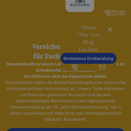
Home
Über Uns
Blog
Versicherungsschutz
Lexikon
für Fachwerkhäuser
Kostenlose Erstberatung
Standardtarife ersetzen Lehmgefach und Sichtfachwerk im
Schadensfall durch Gipsputz.
Die Differenz zahlt der Eigentümer selbst.
Standardtarife bilden die Wiederherstellungskosten historischer
Holzkonstruktionen nicht korrekt ab. Unsere Tarife kalkulieren
auf Basis des gleitenden Neuwerts und decken
denkmalbedingte Mehrkosten sowie originalgetreue
Wiederherstellung ein. 16 Jahre Branchenerfahrung, seit 4
Jahren spezialisiert auf historische und denkmalgeschützte
Gebäude. Bundesweit.