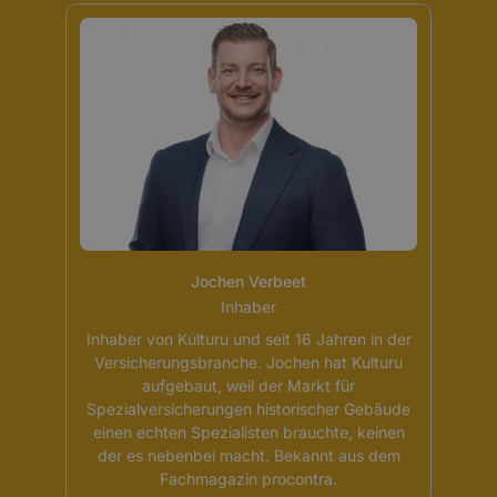
Jochen Verbeet
Inhaber
Inhaber von Kulturu und seit 16 Jahren in der
Versicherungsbranche. Jochen hat Kulturu
aufgebaut, weil der Markt für
Spezialversicherungen historischer Gebäude
einen echten Spezialisten brauchte, keinen
der es nebenbei macht. Bekannt aus dem
Fachmagazin procontra.