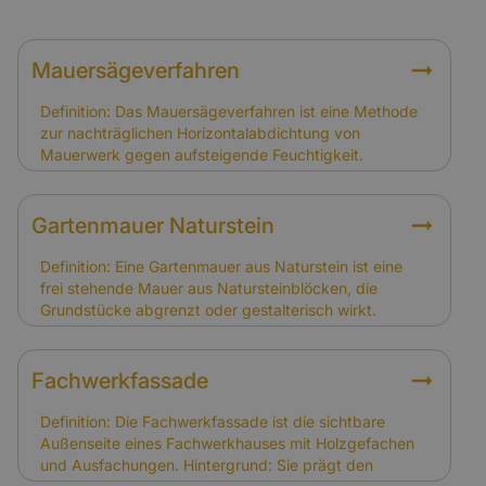
Mauersägeverfahren
Definition: Das Mauersägeverfahren ist eine Methode
zur nachträglichen Horizontalabdichtung von
Mauerwerk gegen aufsteigende Feuchtigkeit.
Hintergrund: Dabei wird das Mauerwerk
eingeschnitten und eine Sperre eingebracht. Es wird
häufig bei Alt- und Fachwerkhäusern angewandt, um
Gartenmauer Naturstein
Feuchtigkeitsschäden zu verhindern. Relevanz für
Versicherung: Schäden durch aufsteigende
Definition: Eine Gartenmauer aus Naturstein ist eine
Feuchtigkeit gelten als Instandhaltungsproblem und
frei stehende Mauer aus Natursteinblöcken, die
sind nicht gedeckt. Das Mauersägeverfahren ist eine
Grundstücke abgrenzt oder gestalterisch wirkt.
vorbeugende Maßnahme, die Folgeschäden
Hintergrund: Natursteinmauern sind langlebig und
verhindern soll.
passen optisch zu vielen Fachwerkhäusern. Sie
können jedoch durch Frost, Setzungen oder
Fachwerkfassade
Wurzeldruck beschädigt werden. Relevanz für
Versicherung: Gartenmauern sind nicht automatisch im
Definition: Die Fachwerkfassade ist die sichtbare
Versicherungsschutz enthalten. Eigentümer sollten
Außenseite eines Fachwerkhauses mit Holzgefachen
prüfen, ob Nebengebäude und Außenanlagen in die
und Ausfachungen. Hintergrund: Sie prägt den
Gebäudeversicherung eingeschlossen sind.