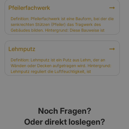
Umbau und Nutzung. Eigentümer müssen diese
Auflagen beachten. Relevanz für Versicherung: Die
Pfeilerfachwerk
Eintragung erhöht in der Regel den
Versicherungsbedarf, da Wiederherstellungen
Definition: Pfeilerfachwerk ist eine Bauform, bei der die
aufwändiger sind. Versicherer berücksichtigen dies
senkrechten Stützen (Pfeiler) das Tragwerk des
bei der Kalkulation der Prämien.
Gebäudes bilden. Hintergrund: Diese Bauweise ist
besonders stabil und findet sich in historischen Bauten
wie Scheunen oder Stadthäusern. Sie erfordert
handwerkliche Spezialkenntnisse. Relevanz für
Lehmputz
Versicherung: Pfeilerfachwerk kann die
Sanierungskosten erhöhen, was bei der Kalkulation
Definition: Lehmputz ist ein Putz aus Lehm, der an
der Versicherungssumme berücksichtigt werden
Wänden oder Decken aufgetragen wird. Hintergrund:
muss.
Lehmputz reguliert die Luftfeuchtigkeit, ist
diffusionsoffen und trägt zu einem gesunden
Raumklima bei. In Fachwerkhäusern ist er ein
traditionelles und bewährtes Baumaterial. Relevanz für
Versicherung: Schäden durch Abnutzung oder Risse
im Lehmputz sind nicht gedeckt. Schäden infolge von
Brand, Sturm oder Leitungswasser können jedoch
Noch Fragen?
versichert sein.
Oder direkt loslegen?