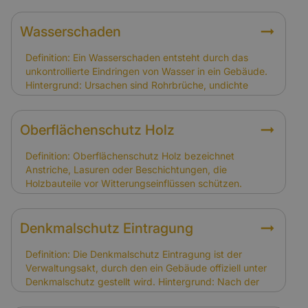
Charakter des Gebäudes und muss regelmäßig
gepflegt werden. Schäden entstehen oft durch
Witterung, Feuchtigkeit oder Schädlingsbefall.
Wasserschaden
Relevanz für Versicherung: Schäden durch Witterung
und Abnutzung sind nicht gedeckt. Schäden infolge
Definition: Ein Wasserschaden entsteht durch das
von Sturm, Hagel oder Brand sind versichert.
unkontrollierte Eindringen von Wasser in ein Gebäude.
Hintergrund: Ursachen sind Rohrbrüche, undichte
Dächer oder Hochwasser. Bei Fachwerkhäusern
können Wasserschäden gravierende Folgen haben, da
Holz und Lehm stark betroffen sind. Relevanz für
Oberflächenschutz Holz
Versicherung: Wasserschäden durch Leitungswasser,
Sturm oder Hagel sind gedeckt. Schäden durch
Definition: Oberflächenschutz Holz bezeichnet
Grundwasser oder fehlende Abdichtungen sind nur mit
Anstriche, Lasuren oder Beschichtungen, die
Elementarversicherung abgesichert.
Holzbauteile vor Witterungseinflüssen schützen.
Hintergrund: In Fachwerkhäusern dient er dem Erhalt
der tragenden Holzkonstruktion und der optischen
Gestaltung. Regelmäßige Pflege ist notwendig, um
Denkmalschutz Eintragung
Schäden zu vermeiden. Relevanz für Versicherung:
Schäden durch fehlenden Oberflächenschutz gelten
Definition: Die Denkmalschutz Eintragung ist der
als Instandhaltungsproblem. Schäden durch Sturm
Verwaltungsakt, durch den ein Gebäude offiziell unter
oder Feuer sind hingegen gedeckt.
Denkmalschutz gestellt wird. Hintergrund: Nach der
Eintragung gelten spezielle Auflagen für Sanierung,