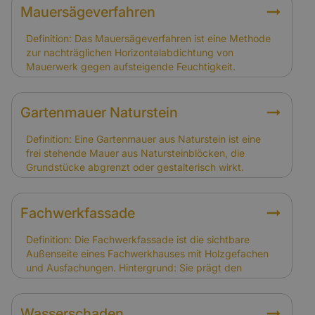
Mauersägeverfahren
Definition: Das Mauersägeverfahren ist eine Methode
zur nachträglichen Horizontalabdichtung von
Mauerwerk gegen aufsteigende Feuchtigkeit.
Hintergrund: Dabei wird das Mauerwerk
eingeschnitten und eine Sperre eingebracht. Es wird
häufig bei Alt- und Fachwerkhäusern angewandt, um
Gartenmauer Naturstein
Feuchtigkeitsschäden zu verhindern. Relevanz für
Versicherung: Schäden durch aufsteigende
Definition: Eine Gartenmauer aus Naturstein ist eine
Feuchtigkeit gelten als Instandhaltungsproblem und
frei stehende Mauer aus Natursteinblöcken, die
sind nicht gedeckt. Das Mauersägeverfahren ist eine
Grundstücke abgrenzt oder gestalterisch wirkt.
vorbeugende Maßnahme, die Folgeschäden
Hintergrund: Natursteinmauern sind langlebig und
verhindern soll.
passen optisch zu vielen Fachwerkhäusern. Sie
können jedoch durch Frost, Setzungen oder
Fachwerkfassade
Wurzeldruck beschädigt werden. Relevanz für
Versicherung: Gartenmauern sind nicht automatisch im
Definition: Die Fachwerkfassade ist die sichtbare
Versicherungsschutz enthalten. Eigentümer sollten
Außenseite eines Fachwerkhauses mit Holzgefachen
prüfen, ob Nebengebäude und Außenanlagen in die
und Ausfachungen. Hintergrund: Sie prägt den
Gebäudeversicherung eingeschlossen sind.
Charakter des Gebäudes und muss regelmäßig
gepflegt werden. Schäden entstehen oft durch
Witterung, Feuchtigkeit oder Schädlingsbefall.
Wasserschaden