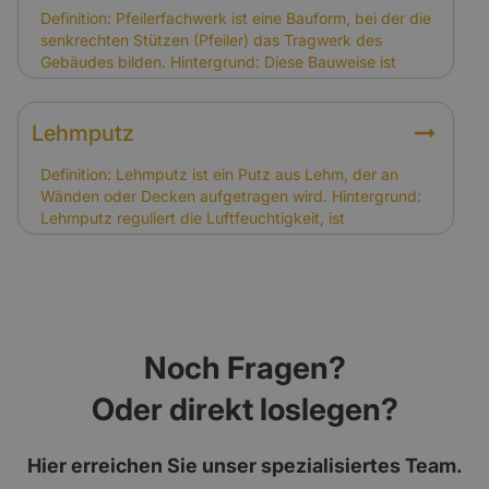
Versicherungsbedarf, da Wiederherstellungen
Definition: Pfeilerfachwerk ist eine Bauform, bei der die
aufwändiger sind. Versicherer berücksichtigen dies
senkrechten Stützen (Pfeiler) das Tragwerk des
bei der Kalkulation der Prämien.
Gebäudes bilden. Hintergrund: Diese Bauweise ist
besonders stabil und findet sich in historischen Bauten
wie Scheunen oder Stadthäusern. Sie erfordert
handwerkliche Spezialkenntnisse. Relevanz für
Lehmputz
Versicherung: Pfeilerfachwerk kann die
Sanierungskosten erhöhen, was bei der Kalkulation
Definition: Lehmputz ist ein Putz aus Lehm, der an
der Versicherungssumme berücksichtigt werden
Wänden oder Decken aufgetragen wird. Hintergrund:
muss.
Lehmputz reguliert die Luftfeuchtigkeit, ist
diffusionsoffen und trägt zu einem gesunden
Raumklima bei. In Fachwerkhäusern ist er ein
traditionelles und bewährtes Baumaterial. Relevanz für
Versicherung: Schäden durch Abnutzung oder Risse
im Lehmputz sind nicht gedeckt. Schäden infolge von
Brand, Sturm oder Leitungswasser können jedoch
Noch Fragen?
versichert sein.
Oder direkt loslegen?
Hier erreichen Sie unser spezialisiertes Team.