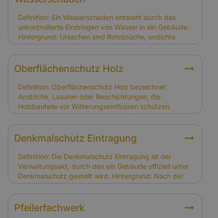
Relevanz für Versicherung: Schäden durch Witterung
und Abnutzung sind nicht gedeckt. Schäden infolge
Definition: Ein Wasserschaden entsteht durch das
von Sturm, Hagel oder Brand sind versichert.
unkontrollierte Eindringen von Wasser in ein Gebäude.
Hintergrund: Ursachen sind Rohrbrüche, undichte
Dächer oder Hochwasser. Bei Fachwerkhäusern
können Wasserschäden gravierende Folgen haben, da
Holz und Lehm stark betroffen sind. Relevanz für
Oberflächenschutz Holz
Versicherung: Wasserschäden durch Leitungswasser,
Sturm oder Hagel sind gedeckt. Schäden durch
Definition: Oberflächenschutz Holz bezeichnet
Grundwasser oder fehlende Abdichtungen sind nur mit
Anstriche, Lasuren oder Beschichtungen, die
Elementarversicherung abgesichert.
Holzbauteile vor Witterungseinflüssen schützen.
Hintergrund: In Fachwerkhäusern dient er dem Erhalt
der tragenden Holzkonstruktion und der optischen
Gestaltung. Regelmäßige Pflege ist notwendig, um
Denkmalschutz Eintragung
Schäden zu vermeiden. Relevanz für Versicherung:
Schäden durch fehlenden Oberflächenschutz gelten
Definition: Die Denkmalschutz Eintragung ist der
als Instandhaltungsproblem. Schäden durch Sturm
Verwaltungsakt, durch den ein Gebäude offiziell unter
oder Feuer sind hingegen gedeckt.
Denkmalschutz gestellt wird. Hintergrund: Nach der
Eintragung gelten spezielle Auflagen für Sanierung,
Umbau und Nutzung. Eigentümer müssen diese
Auflagen beachten. Relevanz für Versicherung: Die
Pfeilerfachwerk
Eintragung erhöht in der Regel den