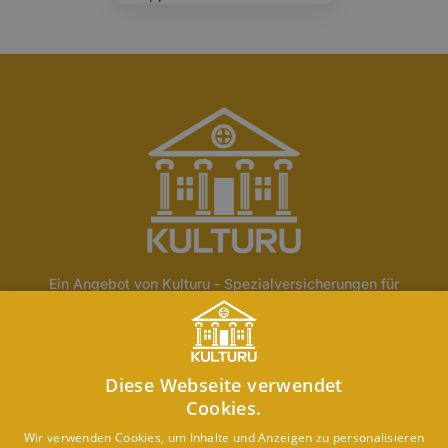
Ein Angebot von Kulturu - Spezialversicherungen für
Fachwerk und historische Gebäude.
Home
Über Uns
Blog
Lexikon
Kontakt
Diese Webseite verwendet
Erstinformation
Haftungsausschluss
Impressum
Cookies.
Datenschutz
Wir verwenden Cookies, um Inhalte und Anzeigen zu personalisieren