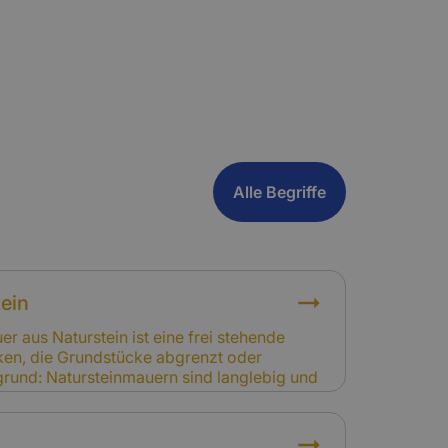
Alle Begriffe
ein
er aus Naturstein ist eine frei stehende
ken, die Grundstücke abgrenzt oder
rgrund: Natursteinmauern sind langlebig und
 Fachwerkhäusern. Sie können jedoch durch
rzeldruck beschädigt werden. Relevanz für
n sind nicht automatisch im