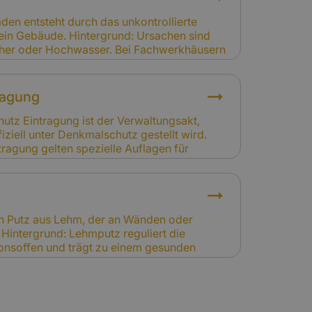
lten. Eigentümer sollten prüfen, ob
nlagen in die Gebäudeversicherung
den entsteht durch das unkontrollierte
ein Gebäude. Hintergrund: Ursachen sind
her oder Hochwasser. Bei Fachwerkhäusern
avierende Folgen haben, da Holz und Lehm
evanz für Versicherung: Wasserschäden
urm oder Hagel sind gedeckt. Schäden
ragung
ehlende Abdichtungen sind nur mit
gesichert.
hutz Eintragung ist der Verwaltungsakt,
ziell unter Denkmalschutz gestellt wird.
tragung gelten spezielle Auflagen für
tzung. Eigentümer müssen diese Auflagen
rsicherung: Die Eintragung erhöht in der
edarf, da Wiederherstellungen aufwändiger
chtigen dies bei der Kalkulation der
ein Putz aus Lehm, der an Wänden oder
Hintergrund: Lehmputz reguliert die
usionsoffen und trägt zu einem gesunden
häusern ist er ein traditionelles und
elevanz für Versicherung: Schäden durch
Lehmputz sind nicht gedeckt. Schäden
 oder Leitungswasser können jedoch