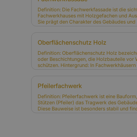
Feuchtigkeit gelten als Instandhaltungsprob
gedeckt. Das Mauersägeverfahren ist ein
Definition: Die Fachwerkfassade ist die sic
die Folgeschäden verhindern soll.
Fachwerkhauses mit Holzgefachen und Aus
Sie prägt den Charakter des Gebäudes und
werden. Schäden entstehen oft durch Witter
Schädlingsbefall. Relevanz für Versicherun
Witterung und Abnutzung sind nicht gedeck
Oberflächenschutz Holz
Sturm, Hagel oder Brand sind versichert.
Definition: Oberflächenschutz Holz bezeich
oder Beschichtungen, die Holzbauteile vor 
schützen. Hintergrund: In Fachwerkhäusern 
tragenden Holzkonstruktion und der optisc
Regelmäßige Pflege ist notwendig, um Sch
Relevanz für Versicherung: Schäden durch 
Pfeilerfachwerk
Oberflächenschutz gelten als Instandhaltu
Sturm oder Feuer sind hingegen gedeckt.
Definition: Pfeilerfachwerk ist eine Bauform
Stützen (Pfeiler) das Tragwerk des Gebäude
Diese Bauweise ist besonders stabil und find
Bauten wie Scheunen oder Stadthäusern. Si
Spezialkenntnisse. Relevanz für Versicheru
die Sanierungskosten erhöhen, was bei der 
Versicherungssumme berücksichtigt werde