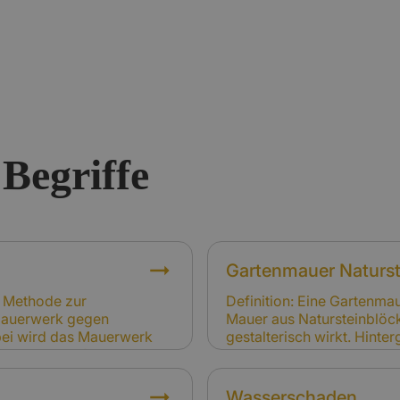
Begriffe
Gartenmauer Naturst
e Methode zur
Definition: Eine Gartenmau
 Mauerwerk gegen
Mauer aus Natursteinblöc
abei wird das Mauerwerk
gestalterisch wirkt. Hinte
Es wird häufig bei Alt-
passen optisch zu vielen
tigkeitsschäden zu
Frost, Setzungen oder Wu
häden durch aufsteigende
Versicherung: Gartenmauer
Wasserschaden