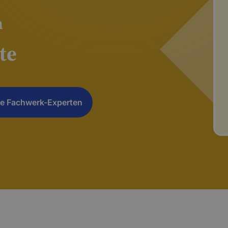
n
te
e Fachwerk-Experten