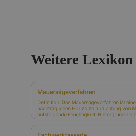
Weitere Lexikon 
Mauersägeverfahren
Definition: Das Mauersägeverfahren ist ein
nachträglichen Horizontalabdichtung von
aufsteigende Feuchtigkeit. Hintergrund: D
eingeschnitten und eine Sperre eingebracht. 
und Fachwerkhäusern angewandt, um Feuch
verhindern. Relevanz für Versicherung: Sc
Fachwerkfassade