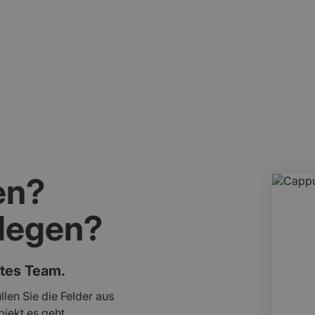
versichert sein.
en?
slegen?
rtes Team.
llen Sie die Felder aus
jekt es geht.