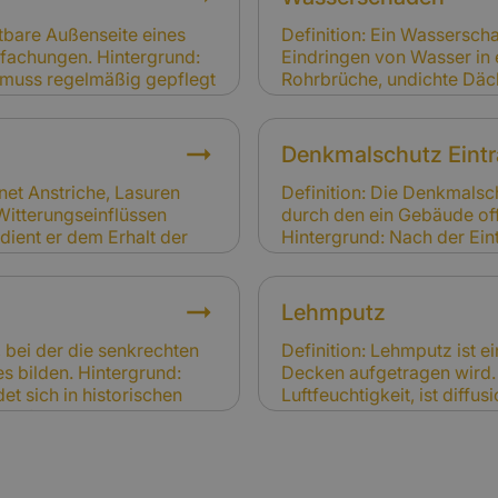
lem und sind nicht
Versicherungsschutz entha
e vorbeugende Maßnahme,
Nebengebäude und Außena
htbare Außenseite eines
Definition: Ein Wasserscha
eingeschlossen sind.
fachungen. Hintergrund:
Eindringen von Wasser in 
 muss regelmäßig gepflegt
Rohrbrüche, undichte Däc
ung, Feuchtigkeit oder
können Wasserschäden gr
g: Schäden durch
stark betroffen sind. Rel
t. Schäden infolge von
durch Leitungswasser, St
Denkmalschutz Eint
durch Grundwasser oder f
Elementarversicherung ab
net Anstriche, Lasuren
Definition: Die Denkmalsc
Witterungseinflüssen
durch den ein Gebäude offi
dient er dem Erhalt der
Hintergrund: Nach der Ein
hen Gestaltung.
Sanierung, Umbau und Nu
äden zu vermeiden.
beachten. Relevanz für Ve
fehlenden
Regel den Versicherungsb
Lehmputz
ngsproblem. Schäden durch
sind. Versicherer berücksi
Prämien.
, bei der die senkrechten
Definition: Lehmputz ist 
s bilden. Hintergrund:
Decken aufgetragen wird. 
et sich in historischen
Luftfeuchtigkeit, ist diff
e erfordert handwerkliche
Raumklima bei. In Fachwerk
ng: Pfeilerfachwerk kann
bewährtes Baumaterial. R
Kalkulation der
Abnutzung oder Risse im 
n muss.
infolge von Brand, Sturm