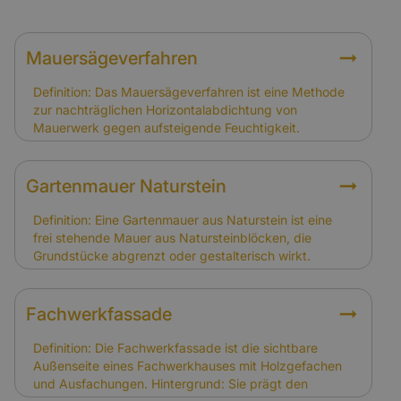
Mauersägeverfahren
Definition: Das Mauersägeverfahren ist eine Methode
zur nachträglichen Horizontalabdichtung von
Mauerwerk gegen aufsteigende Feuchtigkeit.
Hintergrund: Dabei wird das Mauerwerk
eingeschnitten und eine Sperre eingebracht. Es wird
häufig bei Alt- und Fachwerkhäusern angewandt, um
Gartenmauer Naturstein
Feuchtigkeitsschäden zu verhindern. Relevanz für
Versicherung: Schäden durch aufsteigende
Definition: Eine Gartenmauer aus Naturstein ist eine
Feuchtigkeit gelten als Instandhaltungsproblem und
frei stehende Mauer aus Natursteinblöcken, die
sind nicht gedeckt. Das Mauersägeverfahren ist eine
Grundstücke abgrenzt oder gestalterisch wirkt.
vorbeugende Maßnahme, die Folgeschäden
Hintergrund: Natursteinmauern sind langlebig und
verhindern soll.
passen optisch zu vielen Fachwerkhäusern. Sie
können jedoch durch Frost, Setzungen oder
Fachwerkfassade
Wurzeldruck beschädigt werden. Relevanz für
Versicherung: Gartenmauern sind nicht automatisch im
Definition: Die Fachwerkfassade ist die sichtbare
Versicherungsschutz enthalten. Eigentümer sollten
Außenseite eines Fachwerkhauses mit Holzgefachen
prüfen, ob Nebengebäude und Außenanlagen in die
und Ausfachungen. Hintergrund: Sie prägt den
Gebäudeversicherung eingeschlossen sind.