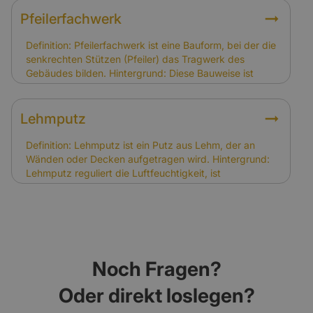
Umbau und Nutzung. Eigentümer müssen diese
Auflagen beachten. Relevanz für Versicherung: Die
Pfeilerfachwerk
Eintragung erhöht in der Regel den
Versicherungsbedarf, da Wiederherstellungen
Definition: Pfeilerfachwerk ist eine Bauform, bei der die
aufwändiger sind. Versicherer berücksichtigen dies
senkrechten Stützen (Pfeiler) das Tragwerk des
bei der Kalkulation der Prämien.
Gebäudes bilden. Hintergrund: Diese Bauweise ist
besonders stabil und findet sich in historischen Bauten
wie Scheunen oder Stadthäusern. Sie erfordert
handwerkliche Spezialkenntnisse. Relevanz für
Lehmputz
Versicherung: Pfeilerfachwerk kann die
Sanierungskosten erhöhen, was bei der Kalkulation
Definition: Lehmputz ist ein Putz aus Lehm, der an
der Versicherungssumme berücksichtigt werden
Wänden oder Decken aufgetragen wird. Hintergrund:
muss.
Lehmputz reguliert die Luftfeuchtigkeit, ist
diffusionsoffen und trägt zu einem gesunden
Raumklima bei. In Fachwerkhäusern ist er ein
traditionelles und bewährtes Baumaterial. Relevanz für
Versicherung: Schäden durch Abnutzung oder Risse
im Lehmputz sind nicht gedeckt. Schäden infolge von
Brand, Sturm oder Leitungswasser können jedoch
Noch Fragen?
versichert sein.
Oder direkt loslegen?