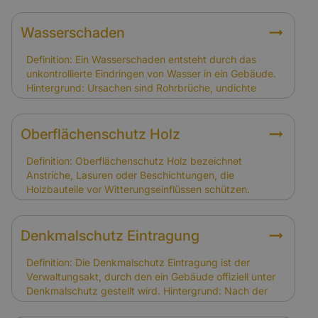
Charakter des Gebäudes und muss regelmäßig
gepflegt werden. Schäden entstehen oft durch
Witterung, Feuchtigkeit oder Schädlingsbefall.
Wasserschaden
Relevanz für Versicherung: Schäden durch Witterung
und Abnutzung sind nicht gedeckt. Schäden infolge
Definition: Ein Wasserschaden entsteht durch das
von Sturm, Hagel oder Brand sind versichert.
unkontrollierte Eindringen von Wasser in ein Gebäude.
Hintergrund: Ursachen sind Rohrbrüche, undichte
Dächer oder Hochwasser. Bei Fachwerkhäusern
können Wasserschäden gravierende Folgen haben, da
Holz und Lehm stark betroffen sind. Relevanz für
Oberflächenschutz Holz
Versicherung: Wasserschäden durch Leitungswasser,
Sturm oder Hagel sind gedeckt. Schäden durch
Definition: Oberflächenschutz Holz bezeichnet
Grundwasser oder fehlende Abdichtungen sind nur mit
Anstriche, Lasuren oder Beschichtungen, die
Elementarversicherung abgesichert.
Holzbauteile vor Witterungseinflüssen schützen.
Hintergrund: In Fachwerkhäusern dient er dem Erhalt
der tragenden Holzkonstruktion und der optischen
Gestaltung. Regelmäßige Pflege ist notwendig, um
Denkmalschutz Eintragung
Schäden zu vermeiden. Relevanz für Versicherung:
Schäden durch fehlenden Oberflächenschutz gelten
Definition: Die Denkmalschutz Eintragung ist der
als Instandhaltungsproblem. Schäden durch Sturm
Verwaltungsakt, durch den ein Gebäude offiziell unter
oder Feuer sind hingegen gedeckt.
Denkmalschutz gestellt wird. Hintergrund: Nach der
Eintragung gelten spezielle Auflagen für Sanierung,